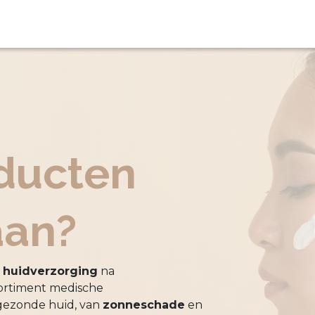
n
Procedure
Tarieven
Over ons
ducten
aan?
e
huidverzorging
na
sortiment medische
gezonde huid, van
zonneschade
en